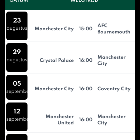
DATUM
WEDSTRIJD
23
AFC
augustus
Manchester City
15:00
Bournemouth
29
Manchester
augustus
Crystal Palace
16:00
City
05
Manchester City
16:00
Coventry City
september
12
Manchester
Manchester
september
16:00
United
City