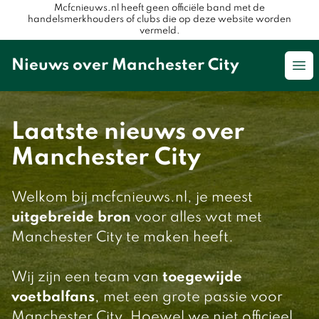
Mcfcnieuws.nl heeft geen officiële band met de
handelsmerkhouders of clubs die op deze website worden
vermeld.
Nieuws over Manchester City
Op
Laatste nieuws over
Manchester City
Welkom bij mcfcnieuws.nl, je meest
uitgebreide bron
voor alles wat met
Manchester City te maken heeft.
Wij zijn een team van
toegewijde
voetbalfans
, met een grote passie voor
Manchester City. Hoewel we niet officieel