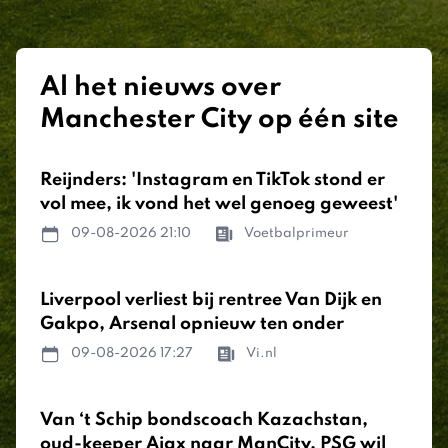
Al het nieuws over
Manchester City op één site
Reijnders: 'Instagram en TikTok stond er
vol mee, ik vond het wel genoeg geweest'
09-08-2026 21:10
Voetbalprimeur
Liverpool verliest bij rentree Van Dijk en
Gakpo, Arsenal opnieuw ten onder
09-08-2026 17:27
Vi.nl
Van ‘t Schip bondscoach Kazachstan,
oud-keeper Ajax naar ManCity, PSG wil