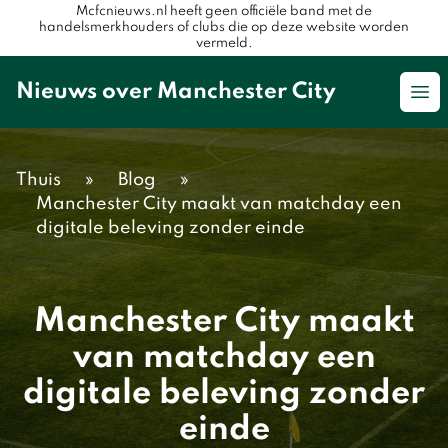
Mcfcnieuws.nl heeft geen officiële band met de
handelsmerkhouders of clubs die op deze website worden
vermeld.
Nieuws over Manchester City
Op
Thuis
»
Blog
»
Manchester City maakt van matchday een
digitale beleving zonder einde
Manchester City maakt
van matchday een
digitale beleving zonder
einde