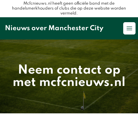
Mcfcnieuws.nl heeft geen officiële band met de
handelsmerkhouders of clubs die op deze website worden
vermeld.
Nieuws over Manchester City
Op
Neem contact op
met mcfcnieuws.nl