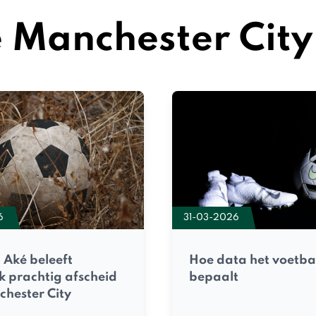
e Manchester City
31-03-2026
6
Hoe data het voetba
Aké beleeft
bepaalt
k prachtig afscheid
chester City