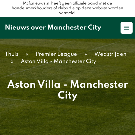
Mcfcnieuws.nl heeft geen officiële band met de
handelsmerkhouders of clubs die op deze website worden
vermeld.
Nieuws over Manchester City
Op
Thuis
»
Premier League
»
Wedstrijden
»
Aston Villa - Manchester City
Aston Villa - Manchester
City