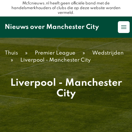
Mcfcnieuws.nl heeft geen officiële band met de
handelsmerkhouders of clubs die op deze website worden
vermeld.
Nieuws over Manchester City
Op
Thuis
»
Premier League
»
Wedstrijden
»
Liverpool - Manchester City
Liverpool - Manchester
City