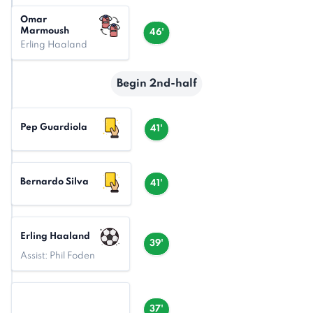
Omar
Marmoush
46'
Erling Haaland
Begin 2nd-half
Pep Guardiola
41'
Bernardo Silva
41'
Erling Haaland
39'
Assist: Phil Foden
37'