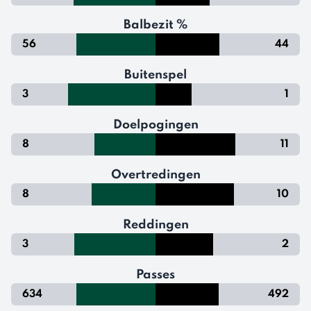
Balbezit %
56
44
Buitenspel
3
1
Doelpogingen
8
11
Overtredingen
8
10
Reddingen
3
2
Passes
634
492