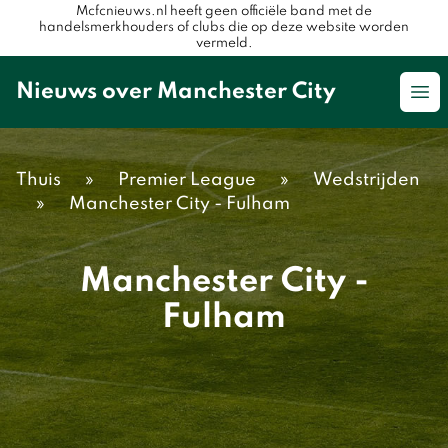
Mcfcnieuws.nl heeft geen officiële band met de
handelsmerkhouders of clubs die op deze website worden
vermeld.
Nieuws over Manchester City
Op
Thuis
»
Premier League
»
Wedstrijden
»
Manchester City - Fulham
Manchester City -
Fulham