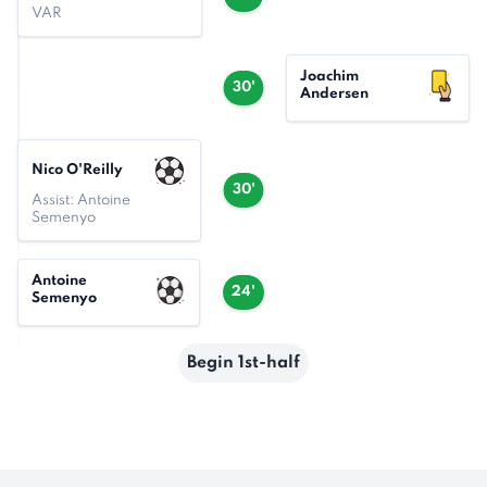
VAR
Joachim
30'
Andersen
Nico O'Reilly
30'
Assist: Antoine
Semenyo
Antoine
24'
Semenyo
Begin 1st-half