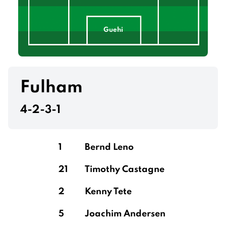
Guehi
Khusanov
Fulham
4-2-3-1
Santos Gato Alves Dias
1
Bernd Leno
21
Timothy Castagne
Nunes
2
Kenny Tete
5
Joachim Andersen
Donnarumma