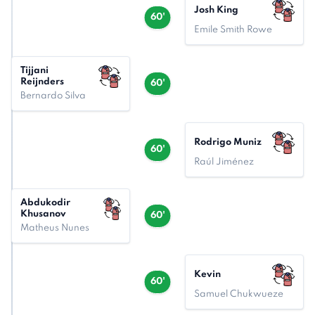
Josh King
60'
Emile Smith Rowe
Tijjani
Reijnders
60'
Bernardo Silva
Rodrigo Muniz
60'
Raúl Jiménez
Abdukodir
Khusanov
60'
Matheus Nunes
Kevin
60'
Samuel Chukwueze