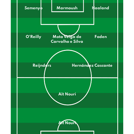
Semenyo
Marmoush
Haaland
O'Reilly
Mota Veiga de
Foden
Carvalho e Silva
Reijnders
Hernández Cascante
Aït Nouri
Aït Nouri