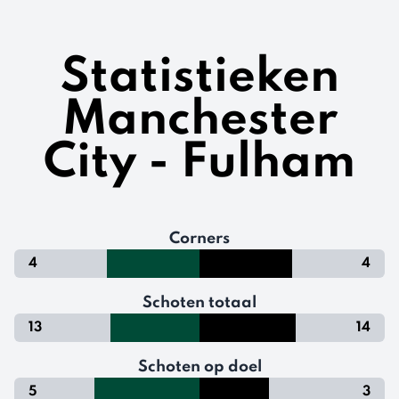
Statistieken
Manchester
City - Fulham
Corners
4
4
Schoten totaal
13
14
Schoten op doel
5
3