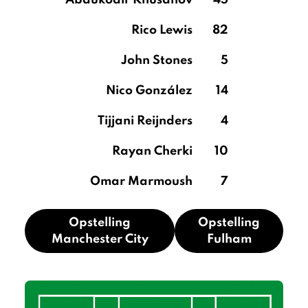
Abdukodir Khusanov
45
Rico Lewis
82
John Stones
5
Nico González
14
Tijjani Reijnders
4
Rayan Cherki
10
Omar Marmoush
7
Opstelling
Opstelling
Manchester City
Fulham