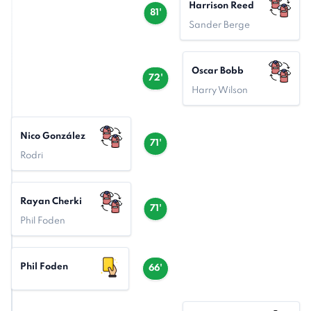
Harrison Reed
81'
Sander Berge
Oscar Bobb
72'
Harry Wilson
Nico González
71'
Rodri
Rayan Cherki
71'
Phil Foden
Phil Foden
66'