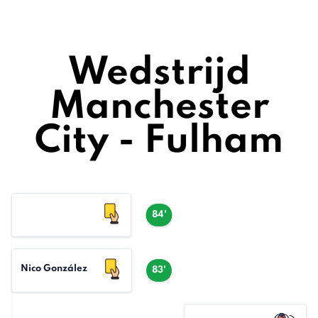
Wedstrijd
Manchester
City - Fulham
84'
Nico González
83'