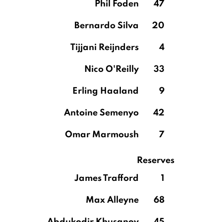
Phil Foden
47
Bernardo Silva
20
Tijjani Reijnders
4
Nico O'Reilly
33
Erling Haaland
9
Antoine Semenyo
42
Omar Marmoush
7
Reserves
James Trafford
1
Max Alleyne
68