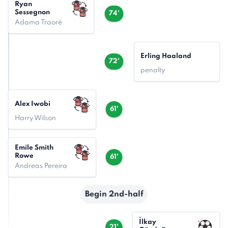
Ryan
Sessegnon
74'
Adama Traoré
Erling Haaland
72'
penalty
Alex Iwobi
61'
Harry Wilson
Emile Smith
Rowe
61'
Andreas Pereira
Begin 2nd-half
İlkay
21'