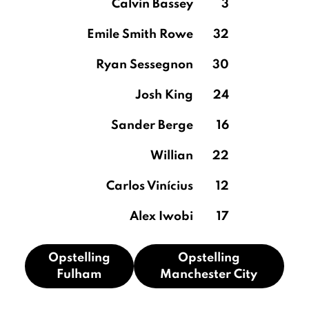
Calvin Bassey
3
Emile Smith Rowe
32
Ryan Sessegnon
30
Josh King
24
Sander Berge
16
Willian
22
Carlos Vinícius
12
Alex Iwobi
17
Opstelling
Opstelling
Fulham
Manchester City