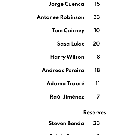
Jorge Cuenca
15
Antonee Robinson
33
Tom Cairney
10
Saša Lukić
20
Harry Wilson
8
Andreas Pereira
18
Adama Traoré
11
Raúl Jiménez
7
Reserves
Steven Benda
23