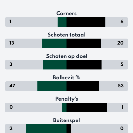
Corners
1
6
Schoten totaal
13
20
Schoten op doel
3
5
Balbezit %
47
53
Penalty's
0
1
Buitenspel
2
0