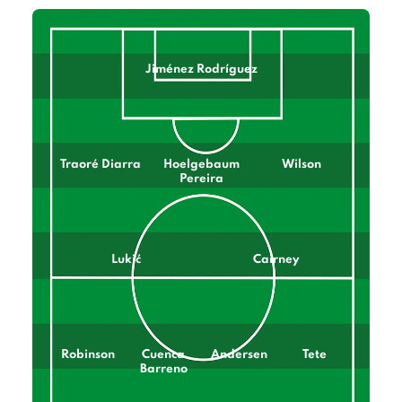
Jiménez Rodríguez
Traoré Diarra
Hoelgebaum
Wilson
Pereira
Lukić
Cairney
Robinson
Cuenca
Andersen
Tete
Barreno