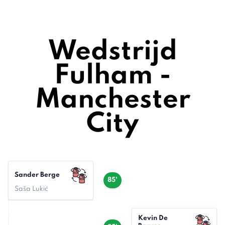
Wedstrijd
Fulham -
Manchester
City
Sander Berge
85'
Saša Lukić
Kevin De