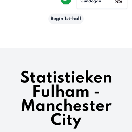
Gündoğan
Begin 1st-half
Statistieken
Fulham -
Manchester
City