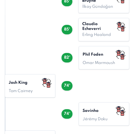
Bruyne
85'
İlkay Gündoğan
Claudio
Echeverri
85'
Erling Haaland
Phil Foden
82'
Omar Marmoush
Josh King
74'
Tom Cairney
Savinho
74'
Jérémy Doku