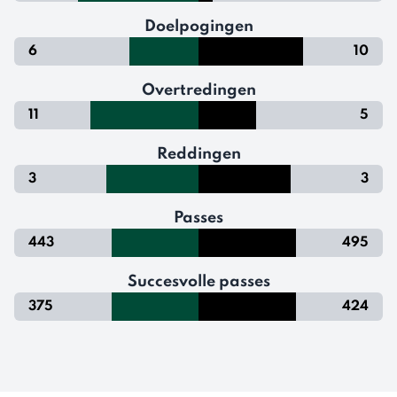
Doelpogingen
6
10
Overtredingen
11
5
Reddingen
3
3
Passes
443
495
Succesvolle passes
375
424