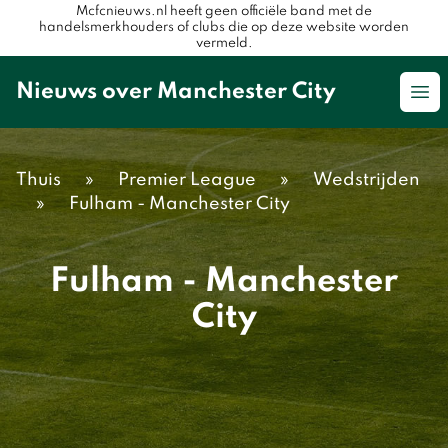
Mcfcnieuws.nl heeft geen officiële band met de
handelsmerkhouders of clubs die op deze website worden
vermeld.
Nieuws over Manchester City
Op
Thuis
»
Premier League
»
Wedstrijden
»
Fulham - Manchester City
Fulham - Manchester
City