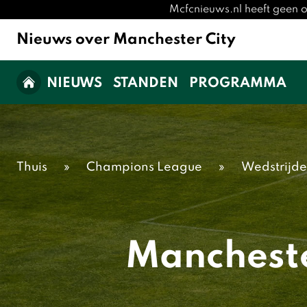
Mcfcnieuws.nl heeft geen o
Nieuws over Manchester City
NIEUWS
STANDEN
PROGRAMMA
Thuis
»
Champions League
»
Wedstrijd
Mancheste