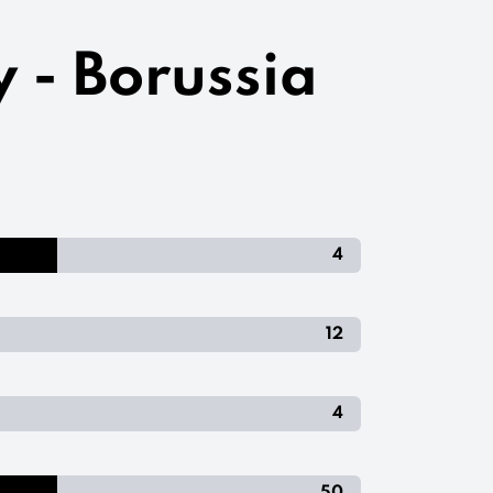
 - Borussia
4
12
4