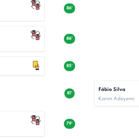
86'
86'
85'
Fábio Silva
81'
Karim Adeyemi
79'