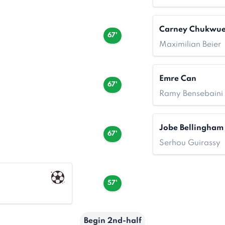
Carney Chukwu
67'
Maximilian Beier
Emre Can
67'
Ramy Bensebaini
Jobe Bellingham
67'
Serhou Guirassy
57'
Begin 2nd-half