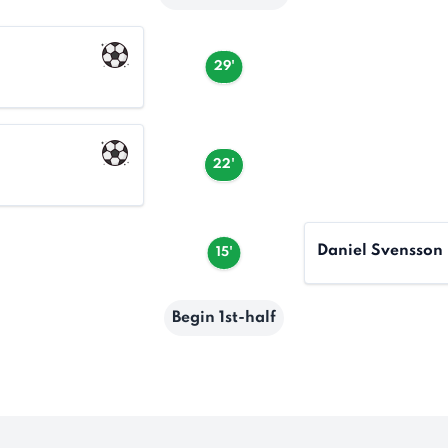
29'
22'
Daniel Svensson
15'
Begin 1st-half