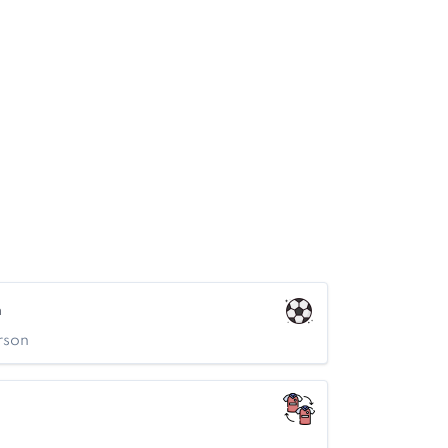
n
rson