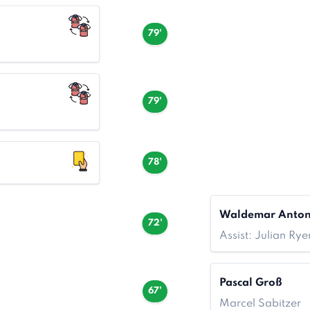
79'
79'
78'
Waldemar Anto
72'
Assist: Julian Rye
Pascal Groß
67'
Marcel Sabitzer