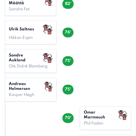
Määttä
82'
Sondre Fet
Ulrik Saltnes
76'
Håkon Evjen
Sondre
Auklend
75'
Ole Didrik Blomberg
Andreas
Helmersen
75'
Kasper Høgh
Omar
Marmoush
70'
Phil Foden