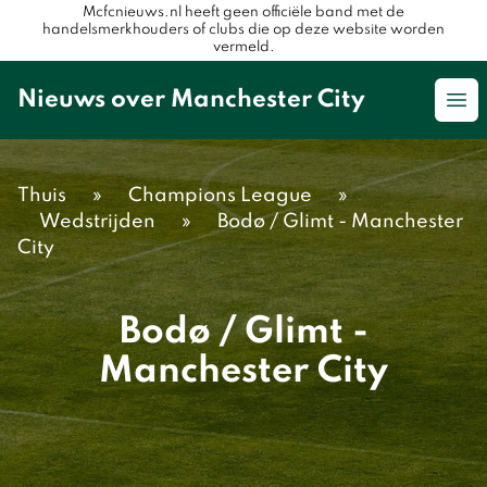
Mcfcnieuws.nl heeft geen officiële band met de
handelsmerkhouders of clubs die op deze website worden
vermeld.
Nieuws over Manchester City
Op
Thuis
»
Champions League
»
Wedstrijden
»
Bodø / Glimt - Manchester
City
Bodø / Glimt -
Manchester City