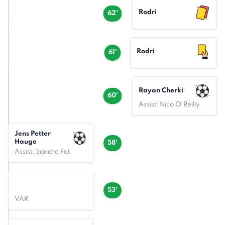
Rodri
62'
Rodri
61'
Rayan Cherki
60'
Assist: Nico O'Reilly
Jens Petter
Hauge
58'
Assist: Sondre Fet
53'
VAR