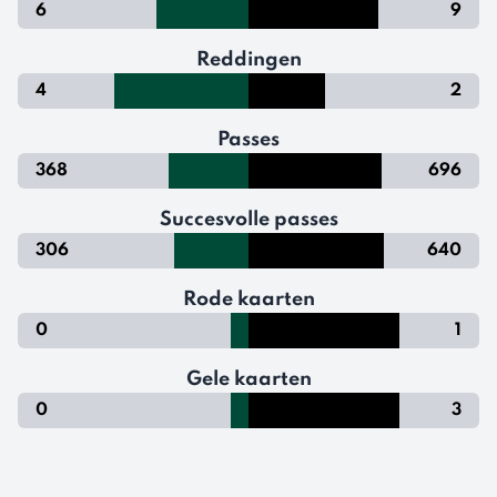
6
9
Reddingen
4
2
Passes
368
696
Succesvolle passes
306
640
Rode kaarten
0
1
Gele kaarten
0
3