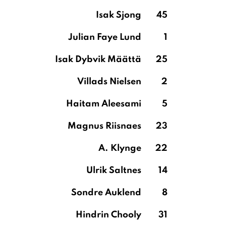
Isak Sjong
45
Julian Faye Lund
1
Isak Dybvik Määttä
25
Villads Nielsen
2
Haitam Aleesami
5
Magnus Riisnaes
23
A. Klynge
22
Ulrik Saltnes
14
Sondre Auklend
8
Hindrin Chooly
31