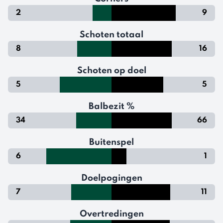
2
9
Schoten totaal
8
16
Schoten op doel
5
5
Balbezit %
34
66
Buitenspel
6
1
Doelpogingen
7
11
Overtredingen