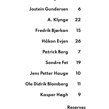
Jostein Gundersen
6
A. Klynge
22
Fredrik Bjørkan
15
Håkon Evjen
26
Patrick Berg
7
Sondre Fet
19
Jens Petter Hauge
10
Ole Didrik Blomberg
11
Kasper Høgh
9
Reserves