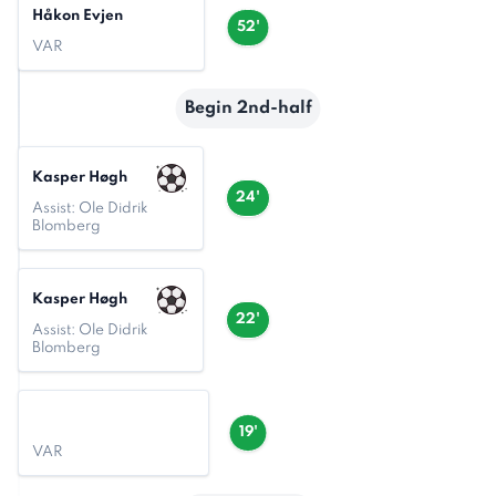
Håkon Evjen
52'
VAR
Begin 2nd-half
Kasper Høgh
24'
Assist: Ole Didrik
Blomberg
Kasper Høgh
22'
Assist: Ole Didrik
Blomberg
19'
VAR