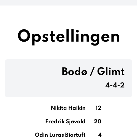
Opstellingen
Bodø / Glimt
4-4-2
Nikita Haikin
12
Fredrik Sjøvold
20
Odin Luras Bjortuft
4