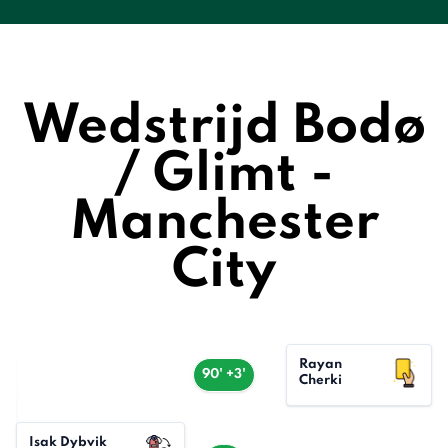
Wedstrijd Bodø
/ Glimt -
Manchester
City
Rayan
90' +3'
Cherki
Isak Dybvik