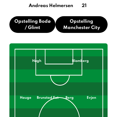
Andreas Helmersen
21
Opstelling Bodø
Opstelling
/ Glimt
Manchester City
Høgh
Blomberg
Hauge
Brunstad Fet
Berg
Evjen