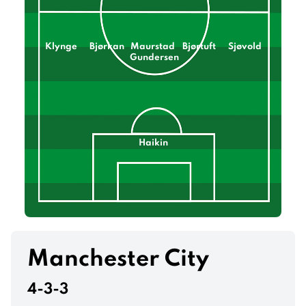
Klynge
Bjørkan
Maurstad
Bjørtuft
Sjøvold
Gundersen
Haikin
Manchester City
4-3-3