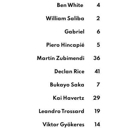
Ben White
4
William Saliba
2
Gabriel
6
Piero Hincapié
5
Martín Zubimendi
36
Declan Rice
41
Bukayo Saka
7
Kai Havertz
29
Leandro Trossard
19
Viktor Gyökeres
14