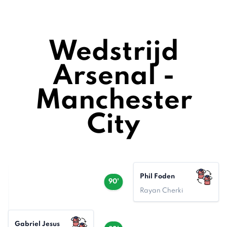
Wedstrijd
Arsenal -
Manchester
City
Phil Foden
90'
Rayan Cherki
Gabriel Jesus