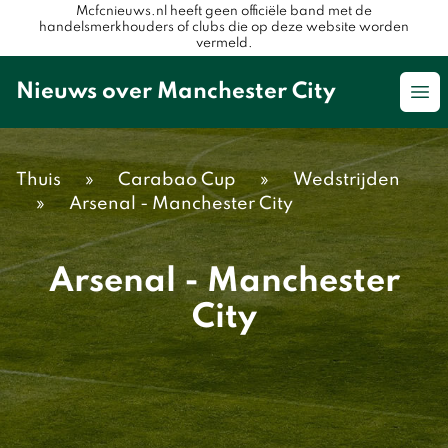
Mcfcnieuws.nl heeft geen officiële band met de
handelsmerkhouders of clubs die op deze website worden
vermeld.
Nieuws over Manchester City
Op
Thuis
»
Carabao Cup
»
Wedstrijden
»
Arsenal - Manchester City
Arsenal - Manchester
City