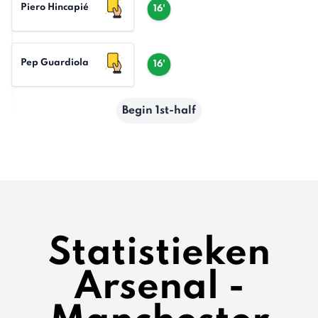
Piero Hincapié
16'
Pep Guardiola
16'
Begin 1st-half
Statistieken
Arsenal -