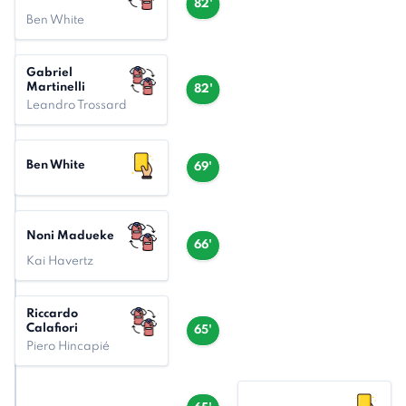
82'
Ben White
Gabriel
Martinelli
82'
Leandro Trossard
Ben White
69'
Noni Madueke
66'
Kai Havertz
Riccardo
Calafiori
65'
Piero Hincapié