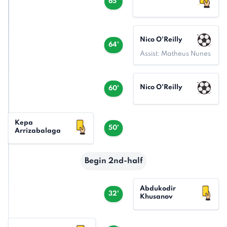
65'
Nico O'Reilly
64'
Assist: Matheus Nunes
Nico O'Reilly
60'
Kepa
50'
Arrizabalaga
Begin 2nd-half
Abdukodir
32'
Khusanov