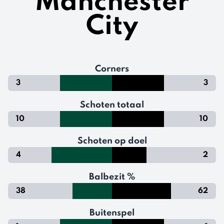
Manchester
City
Corners
3
3
Schoten totaal
10
10
Schoten op doel
4
2
Balbezit %
38
62
Buitenspel