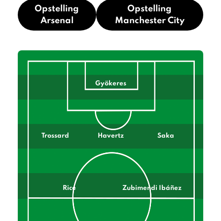
Opstelling
Opstelling
Arsenal
Manchester City
Gyökeres
Trossard
Havertz
Saka
Rice
Zubimendi Ibáñez